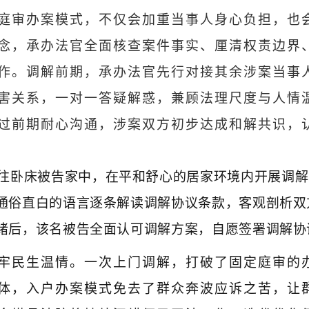
庭审办案模式，不仅会加重当事人身心负担，也
念，承办法官全面核查案件事实、厘清权责边界
作。调解前期，承办法官先行对接其余涉案当事
害关系，一对一答疑解惑，兼顾法理尺度与人情
过前期耐心沟通，涉案双方初步达成和解共识，
往卧床被告家中，在平和舒心的居家环境内开展调解
通俗直白的语言逐条解读调解协议条款，客观剖析双
绪后，该名被告全面认可调解方案，自愿签署调解协
牢民生温情。一次上门调解，打破了固定庭审的
体，入户办案模式免去了群众奔波应诉之苦，让