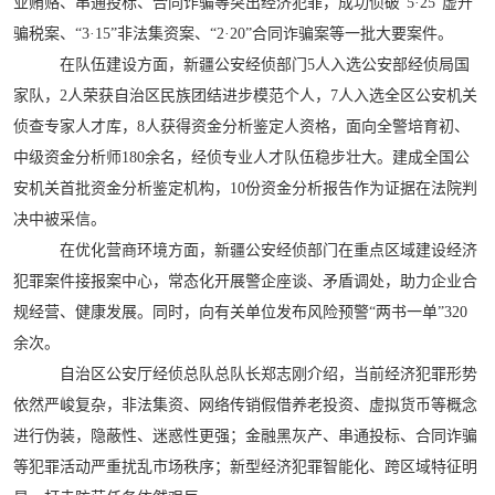
业贿赂、串通投标、合同诈骗等突出经济犯罪，成功侦破“5·25”虚开
骗税案、“3·15”非法集资案、“2·20”合同诈骗案等一批大要案件。
在队伍建设方面，新疆公安经侦部门5人入选公安部经侦局国
家队，2人荣获自治区民族团结进步模范个人，7人入选全区公安机关
侦查专家人才库，8人获得资金分析鉴定人资格，面向全警培育初、
中级资金分析师180余名，经侦专业人才队伍稳步壮大。建成全国公
安机关首批资金分析鉴定机构，10份资金分析报告作为证据在法院判
决中被采信。
在优化营商环境方面，新疆公安经侦部门在重点区域建设经济
犯罪案件接报案中心，常态化开展警企座谈、矛盾调处，助力企业合
规经营、健康发展。同时，向有关单位发布风险预警“两书一单”320
余次。
自治区公安厅经侦总队总队长郑志刚介绍，当前经济犯罪形势
依然严峻复杂，非法集资、网络传销假借养老投资、虚拟货币等概念
进行伪装，隐蔽性、迷惑性更强；金融黑灰产、串通投标、合同诈骗
等犯罪活动严重扰乱市场秩序；新型经济犯罪智能化、跨区域特征明